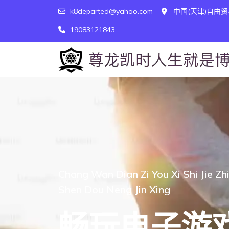
k8departed@yahoo.com
中国(天津)自由贸
19083121843
Chang Wan Dian Zi You Xi Shi Jie Zh
Shen Dou Neng Jin Xing
畅玩电子游