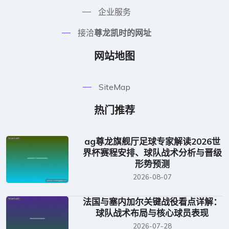
企业服务
接洽
尊龙凯时的网址
网站地图
SiteMap
热门推荐
ag尊龙旗舰厅足球专家解读2026世
界杯赛程安排、球队战术分析与晋级
形势预测
2026-08-07
法国与塞内加尔关键战役看点详解：
球队战术布局与核心球员表现
2026-07-28