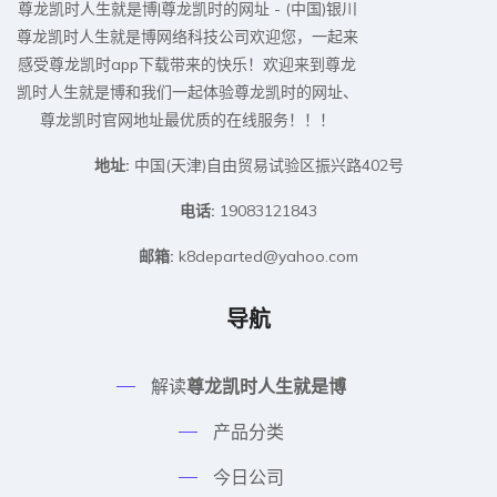
尊龙凯时人生就是博|尊龙凯时的网址 - (中国)银川
尊龙凯时人生就是博网络科技公司欢迎您，一起来
感受尊龙凯时app下载带来的快乐！欢迎来到尊龙
凯时人生就是博和我们一起体验尊龙凯时的网址、
尊龙凯时官网地址最优质的在线服务！！！
地址:
中国(天津)自由贸易试验区振兴路402号
电话:
19083121843
邮箱:
k8departed@yahoo.com
导航
解读
尊龙凯时人生就是博
产品分类
今日公司