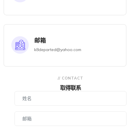
邮箱
k8departed@yahoo.com
// CONTACT
取得联系