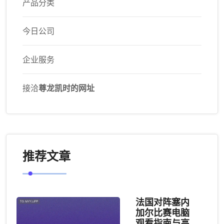
产品分类
今日公司
企业服务
接洽
尊龙凯时的网址
推荐文章
法国对阵塞内
加尔比赛电脑
观看指南与高