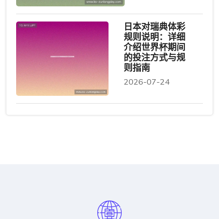
日本对瑞典体彩
规则说明：详细
介绍世界杯期间
的投注方式与规
则指南
2026-07-24