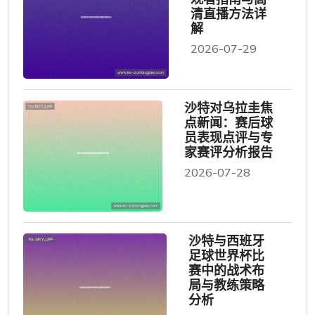
清直播方法详
解
2026-07-29
沙特对乌拉圭焦
点新闻：赛后球
员表现点评与专
家赛评分析报告
2026-07-28
沙特与西班牙
足球世界杯比
赛中的战术布
局与教练策略
分析