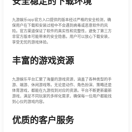
安全稳定的下载环境
九游娱乐app官方入口提供的版本经过严格的安全检测，确
保用户在下载和安装过程中不会遇到病毒或恶意软件的风
险。官方渠道保证了软件的真实性和完整性，避免了第三方
非官方版本可能带来的安全隐患。用户可以放心下载安装，
享受无忧的游戏体验。
丰富的游戏资源
九游娱乐平台汇聚了海量的游戏资源，涵盖了各种类型的手
游、端游、休闲游戏等。无论是动作、角色扮演、策略还是
体育游戏，都能在九游找到对应的资源。平台不断更新最新
游戏，满足不同玩家的多样化需求，确保每一位用户都能找
到心仪的游戏内容。
优质的客户服务