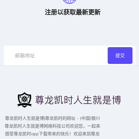
注册以获取最新更新
提交
尊龙凯时人生就是博|尊龙凯时的网址 - (中国)银川
尊龙凯时人生就是博网络科技公司欢迎您，一起来
感受尊龙凯时app下载带来的快乐！欢迎来到尊龙