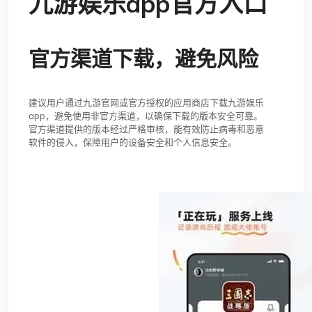
九游娱乐app官方入口
官方渠道下载，避免风险
建议用户通过九游官网或官方授权的应用商店下载九游娱乐
app，避免使用非官方渠道，以确保下载的版本安全可靠。
官方渠道提供的版本经过严格审核，能有效防止病毒和恶意
软件的侵入，保障用户的设备安全和个人信息安全。