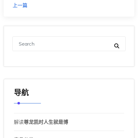
上一篇
导航
解读
尊龙凯时人生就是博