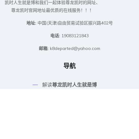
凯时人生就是博和我们一起体验尊龙凯时的网址、
尊龙凯时官网地址最优质的在线服务！！！
地址:
中国(天津)自由贸易试验区振兴路402号
电话:
19083121843
邮箱:
k8departed@yahoo.com
导航
解读
尊龙凯时人生就是博
产品分类
今日公司
企业服务
接洽
尊龙凯时的网址