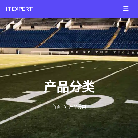
产品分类
首页
产品分类