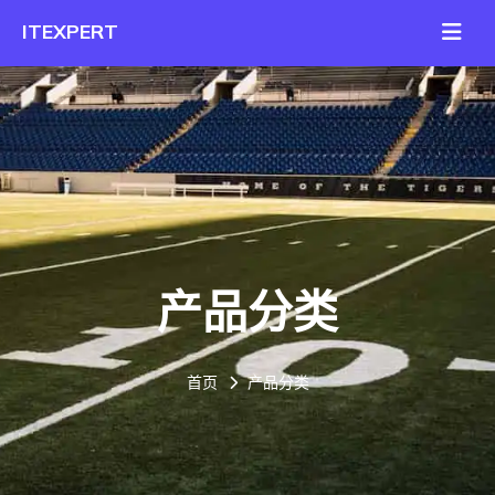
产品分类
首页
产品分类