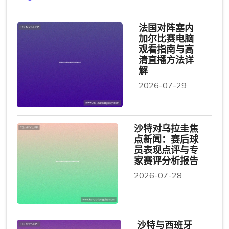
法国对阵塞内
加尔比赛电脑
观看指南与高
清直播方法详
解
2026-07-29
沙特对乌拉圭焦
点新闻：赛后球
员表现点评与专
家赛评分析报告
2026-07-28
沙特与西班牙