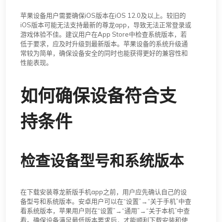
苹果设备用户需要确保iOS版本在iOS 12.0及以上。较旧的
iOS版本可能无法支持最新的尊龙app，导致无法正常登录或
游戏体验不佳。建议用户在App Store中检查系统版本，若
低于要求，应及时升级到最新版本。苹果设备的系统升级通
常较为简单，确保设备安全的同时也能获得更好的兼容性和
性能表现。
如何确保设备符合支
持条件
检查设备型号和系统版本
在下载安装尊龙新版手机app之前，用户应先确认自己的设
备型号和系统版本。安卓用户可以在“设置”→“关于手机”中查
看系统版本，苹果用户则在“设置”→“通用”→“关于本机”中查
看。确保设备满足最低版本要求后，才能顺利下载安装和使