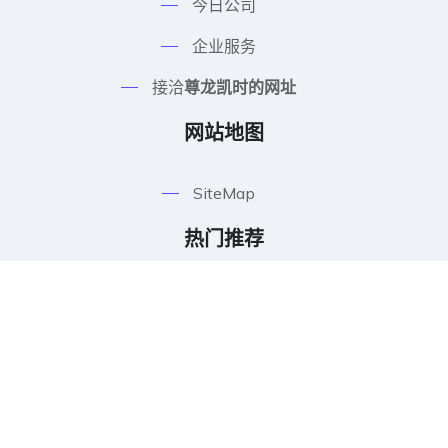
今日公司
企业服务
接洽
尊龙凯时的网址
网站地图
SiteMap
热门推荐
ag尊龙旗舰厅足球专家解读2026世
界杯赛程安排、球队战术分析与晋级
形势预测
2026-08-07
法国与塞内加尔关键战役看点详解：
球队战术布局与核心球员表现