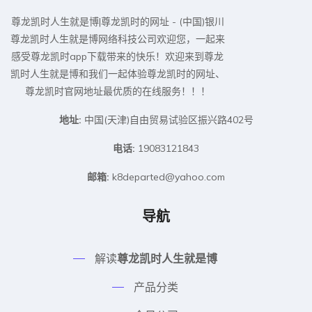
尊龙凯时人生就是博|尊龙凯时的网址 - (中国)银川
尊龙凯时人生就是博网络科技公司欢迎您，一起来
感受尊龙凯时app下载带来的快乐！欢迎来到尊龙
凯时人生就是博和我们一起体验尊龙凯时的网址、
尊龙凯时官网地址最优质的在线服务！！！
地址:
中国(天津)自由贸易试验区振兴路402号
电话:
19083121843
邮箱:
k8departed@yahoo.com
导航
解读
尊龙凯时人生就是博
产品分类