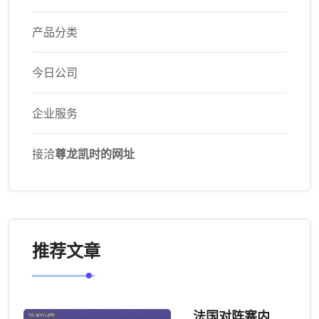
产品分类
今日公司
企业服务
接洽
尊龙凯时的网址
推荐文章
法国对阵塞内