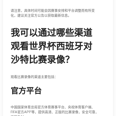
请注意，具体时间可能会因赛事安排和平台调整而有所变
化，建议关注官方公告以获取最新信息。
我可以通过哪些渠道
观看世界杯西班牙对
沙特比赛录像？
观看比赛录像的渠道主要包括：
官方平台
中国国家体育总局官方体育赛事平台、央视体育客户端、
FIFA官方APP等，提供高清、正版的比赛录像，安全可靠，