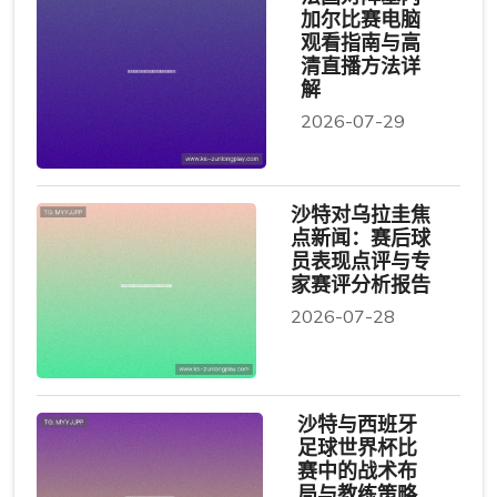
加尔比赛电脑
观看指南与高
清直播方法详
解
2026-07-29
沙特对乌拉圭焦
点新闻：赛后球
员表现点评与专
家赛评分析报告
2026-07-28
沙特与西班牙
足球世界杯比
赛中的战术布
局与教练策略