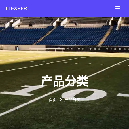
产品分类
首页
产品分类