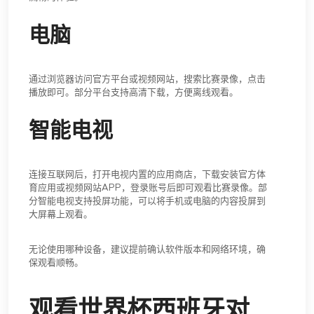
电脑
通过浏览器访问官方平台或视频网站，搜索比赛录像，点击
播放即可。部分平台支持高清下载，方便离线观看。
智能电视
连接互联网后，打开电视内置的应用商店，下载安装官方体
育应用或视频网站APP，登录账号后即可观看比赛录像。部
分智能电视支持投屏功能，可以将手机或电脑的内容投屏到
大屏幕上观看。
无论使用哪种设备，建议提前确认软件版本和网络环境，确
保观看顺畅。
观看世界杯西班牙对