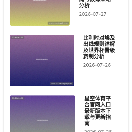
分析
2026-07-27
比利时对埃及
出线规则详解
及世界杯晋级
赛制分析
2026-07-26
星空体育平
台官网入口
最新版本下
载与更新指
南
2026-07-25