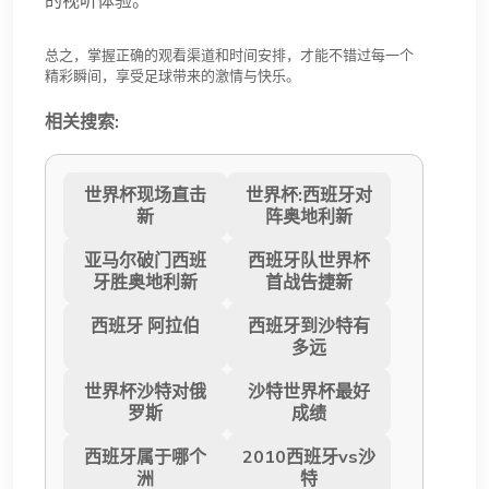
的视听体验。
总之，掌握正确的观看渠道和时间安排，才能不错过每一个
精彩瞬间，享受足球带来的激情与快乐。
相关搜索:
世界杯现场直击
世界杯:西班牙对
新
阵奥地利新
亚马尔破门西班
西班牙队世界杯
牙胜奥地利新
首战告捷新
西班牙 阿拉伯
西班牙到沙特有
多远
世界杯沙特对俄
沙特世界杯最好
罗斯
成绩
西班牙属于哪个
2010西班牙vs沙
洲
特