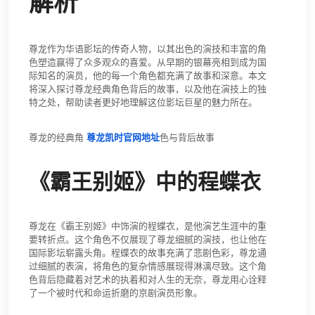
解析
尊龙作为华语影坛的传奇人物，以其出色的演技和丰富的角
色塑造赢得了众多观众的喜爱。从早期的银幕亮相到成为国
际知名的演员，他的每一个角色都充满了故事和深意。本文
将深入探讨尊龙经典角色背后的故事，以及他在演技上的独
特之处，帮助读者更好地理解这位影坛巨星的魅力所在。
尊龙的经典角
尊龙凯时官网地址
色与背后故事
《霸王别姬》中的程蝶衣
尊龙在《霸王别姬》中饰演的程蝶衣，是他演艺生涯中的重
要转折点。这个角色不仅展现了尊龙细腻的演技，也让他在
国际影坛崭露头角。程蝶衣的故事充满了悲剧色彩，尊龙通
过细腻的表演，将角色的复杂情感展现得淋漓尽致。这个角
色背后隐藏着对艺术的执着和对人生的无奈，尊龙用心诠释
了一个被时代和命运折磨的京剧演员形象。