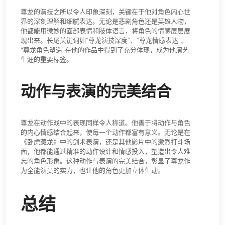
尊龙的演技之所以令人印象深刻，关键在于他对角色内心世
界的深刻理解和细腻表达。无论是悲剧角色还是英雄人物，
他都能用微妙的面部表情和肢体语言，将角色的情感层层展
现出来。长尾关键词如“尊龙演技深度”、“尊龙情感表达”、
“尊龙角色塑造”在他的作品中得到了充分体现，成为他演艺
生涯的重要标签。
动作与表演的完美结合
尊龙在动作戏中的表现同样令人称道。他善于将动作与角色
的内心情感结合起来，使每一个动作都富有意义。无论是在
《卧虎藏龙》中的剑术表演，还是其他影片中的激烈打斗场
面，他都能通过精准的动作设计和情感投入，塑造出令人难
忘的角色形象。这种动作与表演的完美结合，彰显了尊龙作
为全能演员的实力，也让他的角色更加立体生动。
总结