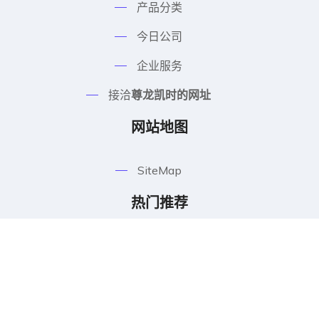
产品分类
今日公司
企业服务
接洽
尊龙凯时的网址
网站地图
SiteMap
热门推荐
ag尊龙旗舰厅足球专家解读2026世
界杯赛程安排、球队战术分析与晋级
形势预测
2026-08-07