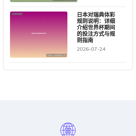
日本对瑞典体彩
规则说明：详细
介绍世界杯期间
的投注方式与规
则指南
2026-07-24