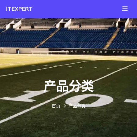
产品分类
首页
产品分类