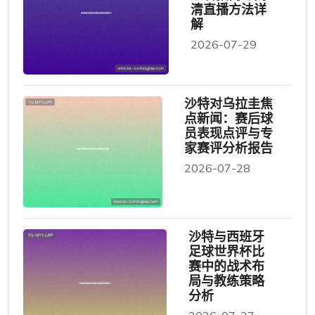
清直播方法详
解
2026-07-29
沙特对乌拉圭焦
点新闻：赛后球
员表现点评与专
家赛评分析报告
2026-07-28
沙特与西班牙
足球世界杯比
赛中的战术布
局与教练策略
分析