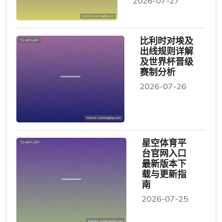
2026-07-27
比利时对埃及
出线规则详解
及世界杯晋级
赛制分析
2026-07-26
星空体育平
台官网入口
最新版本下
载与更新指
南
2026-07-25