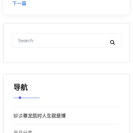
下一篇
导航
解读
尊龙凯时人生就是博
产品分类