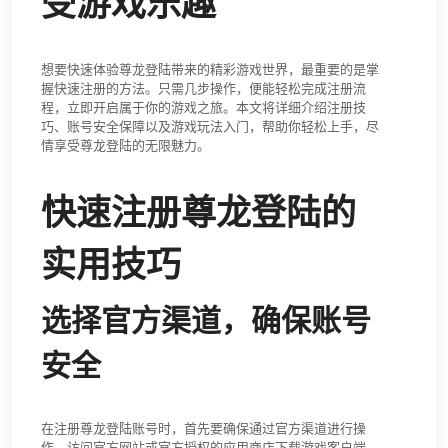
受游戏乐趣
想要快速体验尊龙登陆带来的精彩游戏世界，最重要的是掌
握快速注册的方法。只需几步操作，便能轻松完成注册流
程，立即开启属于你的游戏之旅。本文将详细介绍注册技
巧、账号安全保障以及游戏玩法入门，帮助你轻松上手，尽
情享受尊龙登陆的无限魅力。
快速注册尊龙登陆的
实用技巧
选择官方渠道，确保账号
安全
在注册尊龙登陆账号时，首先要确保通过官方渠道进行操
作。访问官方网站或官方授权的应用商店下载游戏客户端，