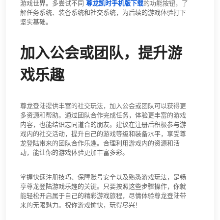
游戏世界。多尝试不同
尊龙凯时手机版下载
的功能按钮，了
解任务系统、装备系统和社交系统，为后续的游戏体验打下
坚实基础。
加入公会或团队，提升游
戏乐趣
尊龙登陆提供丰富的社交玩法，加入公会或团队可以获得更
多资源和帮助。通过团队合作完成任务，体验更丰富的游戏
内容，也能结识志同道合的朋友。建议在注册后积极参与游
戏内的社交活动，提升自己的游戏等级和装备水平，享受尊
龙登陆带来的团队合作乐趣。合理利用游戏内的资源和活
动，能让你的游戏体验更加丰富多彩。
掌握快速注册技巧、保障账号安全以及熟悉游戏玩法，是畅
享尊龙登陆游戏乐趣的关键。只要按照这些步骤操作，你就
能轻松开启属于自己的精彩游戏旅程，尽情体验尊龙登陆带
来的无限魅力。祝你游戏愉快，玩得尽兴！