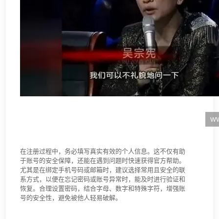
在注册过程中，务必填写真实有效的个人信息。这不仅有助
于账号的安全保障，还能在遇到问题时快速获得官方帮助。
尤其是在绑定手机号码或邮箱时，建议选择常用且安全的联
系方式，以便在忘记密码或账号异常时，能及时进行验证和
恢复。合理设置密码，结合字母、数字和特殊字符，增强账
号的安全性，避免被他人轻易破解。