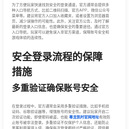
为了方便玩家快速找到安全的登录通道，官方通常会提供多
种入口导航方式，比如二维码扫描、官方APP、微信公众号
菜单等。建议将官方入口加入收藏夹，或者设置为浏览器首
页，减少误操作的可能性。此外，关注官方公告，及时了解
最新的登录入口信息，也是确保安全的重要途径。通过官方
入口导航，玩家可以避免误入非官方渠道，保障账号安全和
游戏体验的连续性。
安全登录流程的保障
措施
多重验证确保账号安全
在登录过程中，官方通常会采用多重验证措施，比如手机验
证码、谷歌验证器等，增强账号的安全性。建议玩家开启二
次验证功能，即使密码被盗，也能
尊龙凯时官网地址
有效防
止账号被非法登录。多重验证不仅保护个人信息，还能防止
黑客利用漏洞入侵，确保每次登录都经过严格验证，提供最