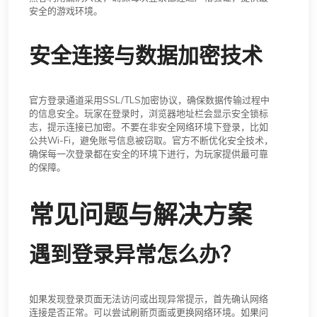
安全的游戏环境。
安全连接与数据加密技术
官方登录通道采用SSL/TLS加密协议，确保数据传输过程中
的信息安全。玩家在登录时，浏览器地址栏会显示安全锁标
志，提示连接已加密。不要在非安全网络环境下登录，比如
公共Wi-Fi，避免账号信息被窃取。官方不断优化安全技术，
确保每一次登录都在安全的环境下进行，为玩家提供最可靠
的保障。
常见问题与解决方案
遇到登录异常怎么办？
如果发现登录页面无法访问或出现异常提示，首先确认网络
连接是否正常。可以尝试刷新页面或更换网络环境。如果问