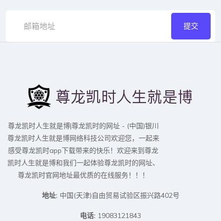
提交
尊龙凯时人生就是博|尊龙凯时的网址 - (中国)银川
尊龙凯时人生就是博网络科技公司欢迎您，一起来
感受尊龙凯时app下载带来的快乐！欢迎来到尊龙
凯时人生就是博和我们一起体验尊龙凯时的网址、
尊龙凯时官网地址最优质的在线服务！！！
地址:
中国(天津)自由贸易试验区振兴路402号
电话:
19083121843