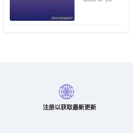
注册以获取最新更新