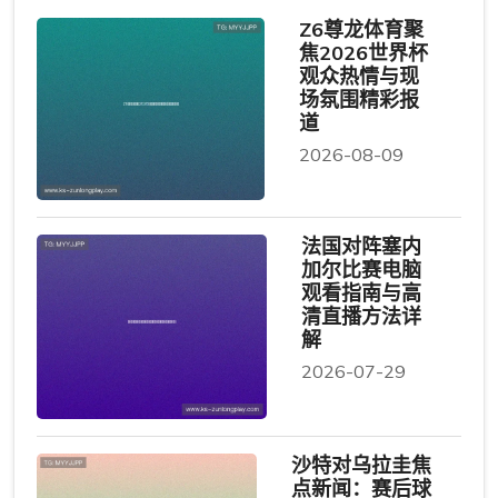
Z6尊龙体育聚
焦2026世界杯
观众热情与现
场氛围精彩报
道
2026-08-09
法国对阵塞内
加尔比赛电脑
观看指南与高
清直播方法详
解
2026-07-29
沙特对乌拉圭焦
点新闻：赛后球