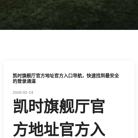
凯时旗舰厅官方地址官方入口导航，快速找到最安全
的登录通道
2026-02-24
凯时旗舰厅官
方地址官方入