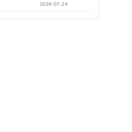
2026-07-24