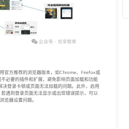
方推荐的浏览器版本，如Chrome、Firefox或
关闭不必要的插件和扩展，避免影响页面加载和功能
助于解决登录卡顿或页面无法加载的问题。此外，启用
正常运行。若遇到登录页面无法显示或出现错误提示，可以
浏览器设置问题。