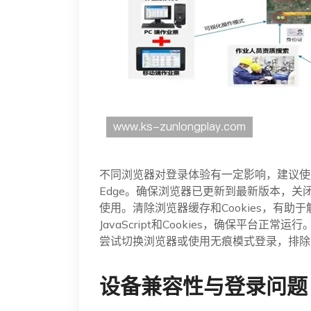
不同浏览器对登录体验有一定影响，建议使用官
Edge。确保浏览器已更新到最新版本，
使用。清除浏览器缓存和Cookies，有
JavaScript和Cookies，确保平台
尝试切换浏览器或使用无痕模式登录，排除
设备兼容性与登录问题