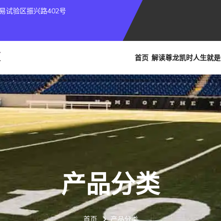
易试验区振兴路402号
首页
解读
尊龙凯时人生就是
产品分类
首页
产品分类