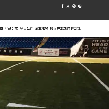
博
产品分类
今日公司
企业服务
接洽
尊龙凯时的网址