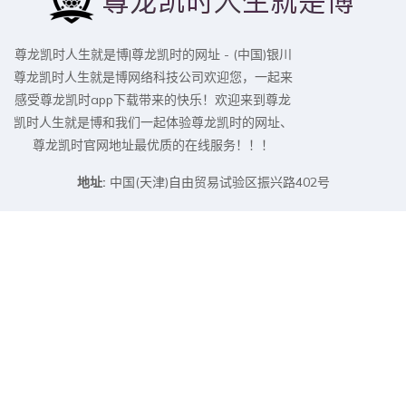
尊龙凯时人生就是博|尊龙凯时的网址 - (中国)银川
尊龙凯时人生就是博网络科技公司欢迎您，一起来
感受尊龙凯时app下载带来的快乐！欢迎来到尊龙
凯时人生就是博和我们一起体验尊龙凯时的网址、
尊龙凯时官网地址最优质的在线服务！！！
地址:
中国(天津)自由贸易试验区振兴路402号
电话:
19083121843
邮箱:
k8departed@yahoo.com
导航
解读
尊龙凯时人生就是博
产品分类