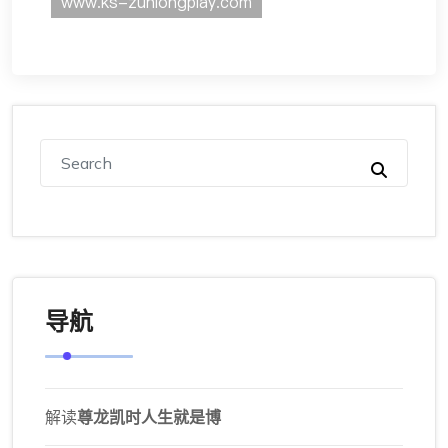
导航
解读
尊龙凯时人生就是博