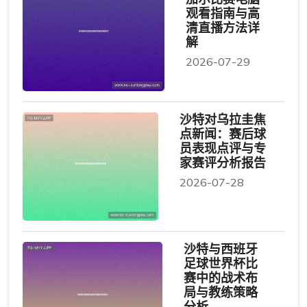
观看指南与高
清直播方法详
解
2026-07-29
沙特对乌拉圭焦
点新闻：赛后球
员表现点评与专
家赛评分析报告
2026-07-28
沙特与西班牙
足球世界杯比
赛中的战术布
局与教练策略
分析