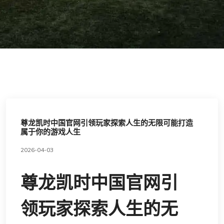
尊龙凯时中国官网引领玩家探索人生的无限可能打造
属于你的游戏人生
2026-04-03
尊龙凯时中国官网引
领玩家探索人生的无