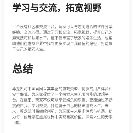
学习与交流，拓宽视野
平台设有社区和交流平台，玩家可以与志同道合的伙伴分享
经验、交流心得。通过学习和交流，拓宽视野，提升自己的
游戏技巧和认知水平。这不仅丰富了玩家的娱乐生活，也帮
助他们在虚拟世界中找到更多实现自我价值的途径，打造属
于自己的精彩人生。
总结
尊龙凯时中国官网以其丰富的游戏类型、优质的用户体验和
安全保障，为玩家提供了一个探索人生无限可能的理想平
台。在这里，玩家不仅可以享受娱乐的乐趣，更能通过不断
挑战自我、学习交流，打造属于自己的精彩游戏人生。未
来，尊龙凯时将继续创新，为玩家带来更多惊喜与机遇，助
力每一位玩家在虚拟世界中实现自我价值，探索人生的无限
可能。