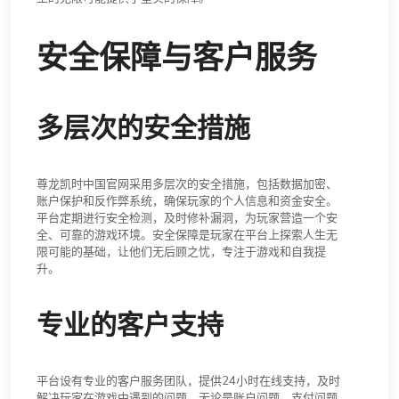
安全保障与客户服务
多层次的安全措施
尊龙凯时中国官网采用多层次的安全措施，包括数据加密、
账户保护和反作弊系统，确保玩家的个人信息和资金安全。
平台定期进行安全检测，及时修补漏洞，为玩家营造一个安
全、可靠的游戏环境。安全保障是玩家在平台上探索人生无
限可能的基础，让他们无后顾之忧，专注于游戏和自我提
升。
专业的客户支持
平台设有专业的客户服务团队，提供24小时在线支持，及时
解决玩家在游戏中遇到的问题。无论是账户问题、支付问题