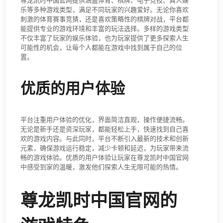
尊龙凯时中国官网提供涵盖体育、棋牌、电子竞技、真人娱
乐等多种游戏类型，满足不同玩家的兴趣爱好。无论你喜欢
刺激的体育赛事竞猜，还是喜欢策略性的棋牌对战，平台都
能提供专业的游戏环境和丰富的玩法选择。多样的游戏类型
不仅丰富了玩家的娱乐体验，也为玩家提供了更多探索人生
可能性的机会，让每个人都能在游戏中找到属于自己的位
置。
优质的用户体验
平台注重用户体验的优化，界面简洁直观，操作便捷流畅。
无论是新手还是资深玩家，都能轻松上手，快速找到自己喜
欢的游戏内容。与此同时，平台不断引入最新的技术和创新
元素，确保游戏运行稳定，减少卡顿和延迟，为玩家带来流
畅的游戏体验。优质的用户体验让玩家在尊龙凯时中国官网
中感受到家的温暖，激发他们探索人生无限可能的热情。
尊龙凯时中国官网的