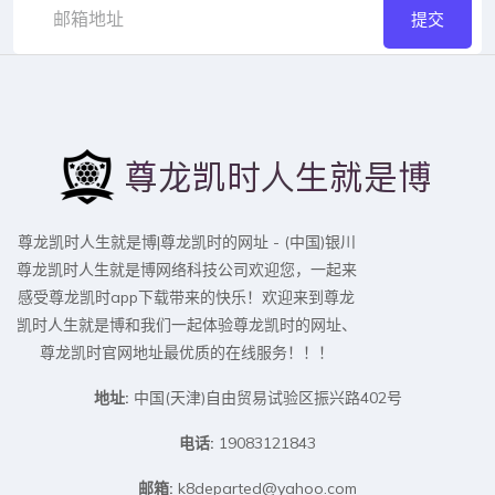
提交
尊龙凯时人生就是博|尊龙凯时的网址 - (中国)银川
尊龙凯时人生就是博网络科技公司欢迎您，一起来
感受尊龙凯时app下载带来的快乐！欢迎来到尊龙
凯时人生就是博和我们一起体验尊龙凯时的网址、
尊龙凯时官网地址最优质的在线服务！！！
地址:
中国(天津)自由贸易试验区振兴路402号
电话:
19083121843
邮箱:
k8departed@yahoo.com