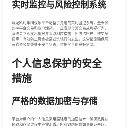
实时监控与风险控制系统
尊龙凯时集团娱乐平台配备了先进的实时监控系统，全天候
监控平台交易和账户活动。一旦发现异常交易或可疑行为，
系统会立即发出警报并采取相应措施，如冻结账户、核实身
份等，有效防止资金被盗或洗钱行为发生。这些措施确保玩
家的资金始终处于安全状态，维护平台的良好信誉。
个人信息保护的安全
措施
严格的数据加密与存储
平台对用户的个人信息采用高强度的加密技术，确保数据在
传输和存储过程中不被泄露。所有敏感信息如身份证号码、