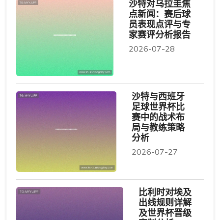
沙特对乌拉圭焦
点新闻：赛后球
员表现点评与专
家赛评分析报告
2026-07-28
沙特与西班牙
足球世界杯比
赛中的战术布
局与教练策略
分析
2026-07-27
比利时对埃及
出线规则详解
及世界杯晋级