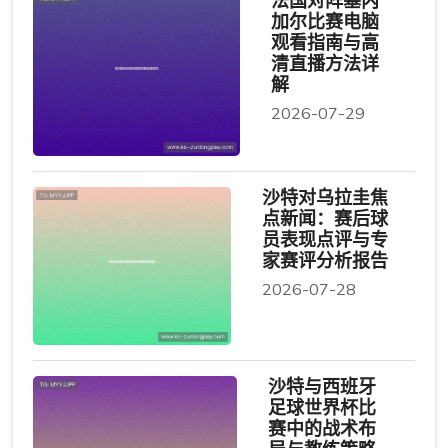
法国对阵塞内
加尔比赛电脑
观看指南与高
清直播方法详
解
2026-07-29
沙特对乌拉圭焦
点新闻：赛后球
员表现点评与专
家赛评分析报告
2026-07-28
沙特与西班牙
足球世界杯比
赛中的战术布