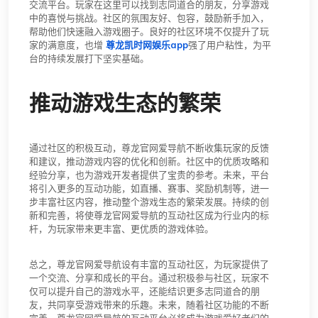
交流平台。玩家在这里可以找到志同道合的朋友，分享游戏
中的喜悦与挑战。社区的氛围友好、包容，鼓励新手加入，
帮助他们快速融入游戏圈子。良好的社区环境不仅提升了玩
家的满意度，也增
尊龙凯时网娱乐app
强了用户粘性，为平
台的持续发展打下坚实基础。
推动游戏生态的繁荣
通过社区的积极互动，尊龙官网爱导航不断收集玩家的反馈
和建议，推动游戏内容的优化和创新。社区中的优质攻略和
经验分享，也为游戏开发者提供了宝贵的参考。未来，平台
将引入更多的互动功能，如直播、赛事、奖励机制等，进一
步丰富社区内容，推动整个游戏生态的繁荣发展。持续的创
新和完善，将使尊龙官网爱导航的互动社区成为行业内的标
杆，为玩家带来更丰富、更优质的游戏体验。
总之，尊龙官网爱导航设有丰富的互动社区，为玩家提供了
一个交流、分享和成长的平台。通过积极参与社区，玩家不
仅可以提升自己的游戏水平，还能结识更多志同道合的朋
友，共同享受游戏带来的乐趣。未来，随着社区功能的不断