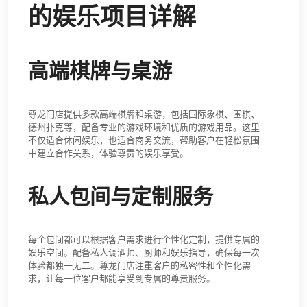
的娱乐项目详解
高端棋牌与桌游
尊龙门店提供多款高端棋牌和桌游，包括国际象棋、围棋、
德州扑克等，配备专业的游戏环境和优质的游戏用品。这里
不仅适合休闲娱乐，也适合商务交流，帮助客户在轻松氛围
中建立合作关系，体验尊贵的娱乐享受。
私人包间与定制服务
每个包间都可以根据客户需求进行个性化定制，提供专属的
娱乐空间。配备私人调酒师、厨师和娱乐指导，确保每一次
体验都独一无二。尊龙门店注重客户的私密性和个性化需
求，让每一位客户都能享受到专属的尊贵服务。