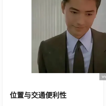
位置与交通便利性