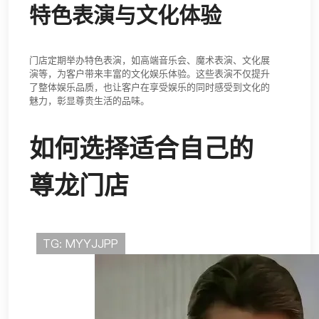
特色表演与文化体验
门店定期举办特色表演，如高端音乐会、魔术表演、文化展
演等，为客户带来丰富的文化娱乐体验。这些表演不仅提升
了整体娱乐品质，也让客户在享受娱乐的同时感受到文化的
魅力，彰显尊贵生活的品味。
如何选择适合自己的
尊龙门店