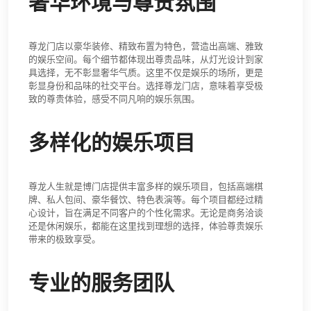
奢华环境与尊贵氛围
尊龙门店以豪华装修、精致布置为特色，营造出高端、雅致
的娱乐空间。每个细节都体现出尊贵品味，从灯光设计到家
具选择，无不彰显奢华气质。这里不仅是娱乐的场所，更是
彰显身份和品味的社交平台。选择尊龙门店，意味着享受极
致的尊贵体验，感受不同凡响的娱乐氛围。
多样化的娱乐项目
尊龙人生就是博门店提供丰富多样的娱乐项目，包括高端棋
牌、私人包间、豪华餐饮、特色表演等。每个项目都经过精
心设计，旨在满足不同客户的个性化需求。无论是商务洽谈
还是休闲娱乐，都能在这里找到理想的选择，体验尊贵娱乐
带来的极致享受。
专业的服务团队