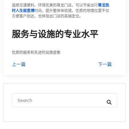
选择交通便利、环境优美的尊龙门店，可以节省出行
尊龙凯
时人生就是博
时间，提升整体体验感。优质的地理位置不仅
方便客户到达，也体现出门店的高端定位。
服务与设施的专业水平
优质的服务和先进的设施是衡
上一篇
下一篇