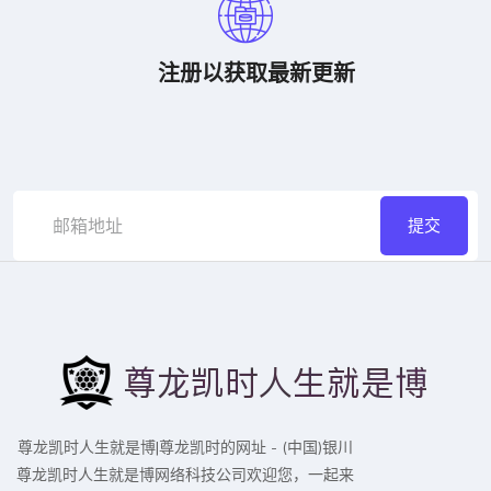
注册以获取最新更新
提交
尊龙凯时人生就是博|尊龙凯时的网址 - (中国)银川
尊龙凯时人生就是博网络科技公司欢迎您，一起来