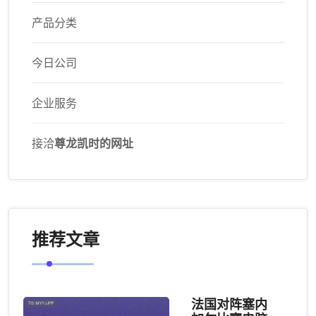
产品分类
今日公司
企业服务
接洽
尊龙凯时的网址
推荐文章
法国对阵塞内