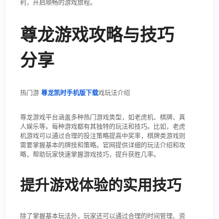
利，开启顺畅的游戏旅程。
尊龙游戏攻略与技巧
分享
热门游
尊龙凯时手机版下载
戏玩法介绍
尊龙游戏平台涵盖多种热门游戏类型，如老虎机、棋牌、真
人娱乐等。每种游戏都有其独特的玩法和技巧。比如，老虎
机游戏可以通过合理的投注策略提高中奖率，棋牌类游戏则
需要掌握基本的牌技和策略。官网提供详细的玩法介绍和攻
略，帮助玩家快速掌握游戏技巧，提升获胜几率。
提升游戏体验的实用技巧
除了掌握基本玩法外，玩家还可以通过合理的时间管理、资