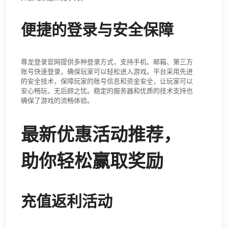
便捷的登录与安全保障
尊龙登录官网提供多种登录方式，支持手机、邮箱、第三方
账号快速登录，确保玩家可以轻松进入游戏。平台采用先进
的安全技术，保障玩家的账号信息和资金安全，让玩家可以
安心畅玩，无后顾之忧。稳定的服务器和优质的技术支持也
确保了游戏的流畅体验。
最新优惠活动推荐，
助你轻松赢取奖励
充值返利活动