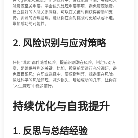
在“ag尊龙人生就是博”的过程中，合理配置时间、金钱和人
脉资源至关重要。学会优先处理重要事项，避免资源浪费。
建立良好的人际关系网络，可以在关键时刻获得帮助和支
持。资源的合理管理，能让你在面对挑战时更加从容不迫，
增加成功的可能性。
2. 风险识别与应对策略
任何“博弈”都伴随着风险。提前识别潜在风险，制定应对方
案，是确保胜利的关键。比如，投资前要进行充分调研，避
免盲目跟风；在职业选择中，要权衡利弊，规避潜在风险。
通过科学的风险管理，减少损失，增加成功的几率，让你在
“人生游戏”中稳步前行。
持续优化与自我提升
1. 反思与总结经验