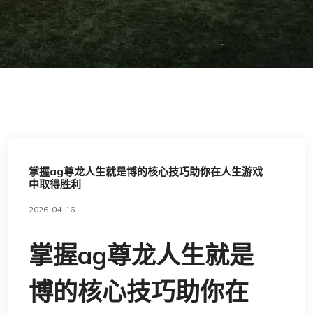
掌握ag尊龙人生就是博的核心技巧助你在人生游戏
中取得胜利
2026-04-16
掌握ag尊龙人生就是
博的核心技巧助你在