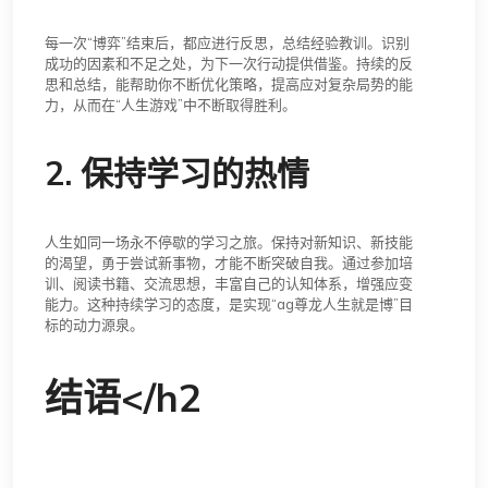
每一次“博弈”结束后，都应进行反思，总结经验教训。识别
成功的因素和不足之处，为下一次行动提供借鉴。持续的反
思和总结，能帮助你不断优化策略，提高应对复杂局势的能
力，从而在“人生游戏”中不断取得胜利。
2. 保持学习的热情
人生如同一场永不停歇的学习之旅。保持对新知识、新技能
的渴望，勇于尝试新事物，才能不断突破自我。通过参加培
训、阅读书籍、交流思想，丰富自己的认知体系，增强应变
能力。这种持续学习的态度，是实现“ag尊龙人生就是博”目
标的动力源泉。
结语</h2