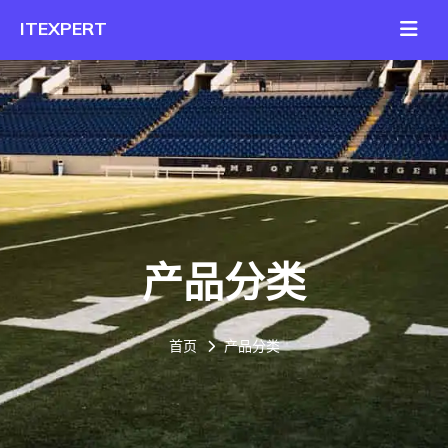
产品分类
首页
产品分类