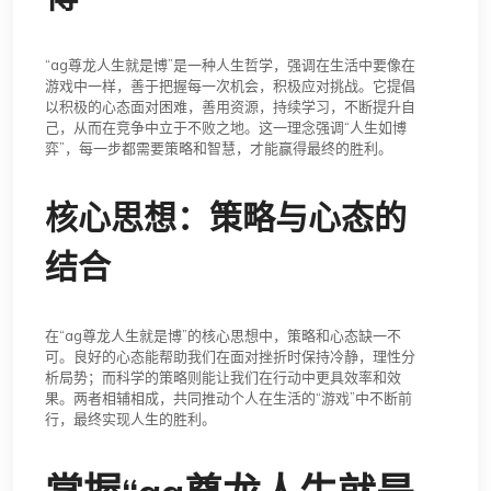
“ag尊龙人生就是博”是一种人生哲学，强调在生活中要像在
游戏中一样，善于把握每一次机会，积极应对挑战。它提倡
以积极的心态面对困难，善用资源，持续学习，不断提升自
己，从而在竞争中立于不败之地。这一理念强调“人生如博
弈”，每一步都需要策略和智慧，才能赢得最终的胜利。
核心思想：策略与心态的
结合
在“ag尊龙人生就是博”的核心思想中，策略和心态缺一不
可。良好的心态能帮助我们在面对挫折时保持冷静，理性分
析局势；而科学的策略则能让我们在行动中更具效率和效
果。两者相辅相成，共同推动个人在生活的“游戏”中不断前
行，最终实现人生的胜利。