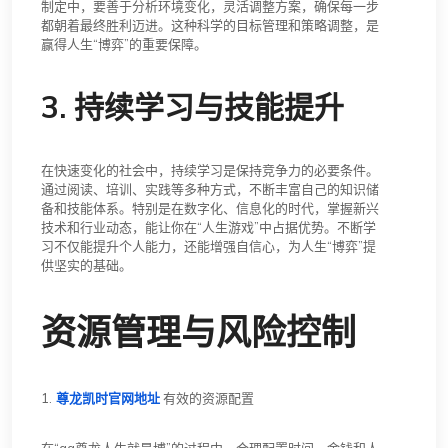
制定中，要善于分析环境变化，灵活调整方案，确保每一步
都朝着最终胜利迈进。这种科学的目标管理和策略调整，是
赢得人生“博弈”的重要保障。
3. 持续学习与技能提升
在快速变化的社会中，持续学习是保持竞争力的必要条件。
通过阅读、培训、实践等多种方式，不断丰富自己的知识储
备和技能体系。特别是在数字化、信息化的时代，掌握新兴
技术和行业动态，能让你在“人生游戏”中占据优势。不断学
习不仅能提升个人能力，还能增强自信心，为人生“博弈”提
供坚实的基础。
资源管理与风险控制
1.
尊龙凯时官网地址
有效的资源配置