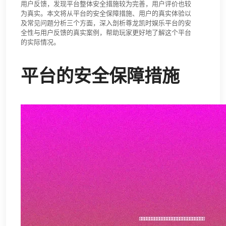
用户反馈，发现平台整体安全措施较为完善，用户评价也较
为真实。本文将从平台的安全保障措施、用户的真实体验以
及常见问题分析三个方面，深入剖析尊龙凯时娱乐平台的安
全性与用户反馈的真实案例，帮助玩家更好地了解这个平台
的实际情况。
平台的安全保障措施