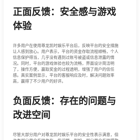
正面反馈：安全感与游戏
体验
许多用户在使用尊龙凯时娱乐平台后，反映平台的安全措施
让人感到放心。用户表示，平台的资金存取流程顺畅，个人
信息保护得当，几乎没有遇到过账号被盗或信息泄露的情
况。同时，平台的游戏体验也较为流畅，界面设计简洁明
了，操作方便，赢取奖金的过程透明，增强了用户的信任
感。真实案例显示，平台的客服响应及时，解决问题效率
高，赢得了不少用户的好评。
负面反馈：存在的问题与
改进空间
尽管大部分用户对尊龙凯时娱乐平台的安全性表示满意，但