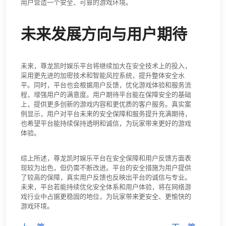
用户营造一个安全、可靠的游戏环境。
未来发展方向与用户期待
未来，尊龙凯时娱乐平台将继续加大在安全技术上的投入，
采用更先进的加密技术和智能风控系统，提升整体安全水
平。同时，平台也会根据用户反馈，优化游戏体验和服务流
程，增强用户的满意度。用户期待平台能在保障安全的基础
上，提供更多创新的游戏内容和更优质的客户服务。真实案
例显示，用户对平台未来的安全保障和服务提升充满期待，
也希望平台能持续保持透明和诚信，为玩家带来更好的游戏
体验。
综上所述，尊龙凯时娱乐平台在安全保障和用户反馈方面表
现较为出色，但仍需不断改进。平台的安全措施为用户提供
了较高的保障，真实用户反馈也反映出平台的诚信与专业。
未来，平台若能持续优化安全体系和用户体验，将在网络游
戏行业中占据更稳固的地位，为玩家带来更安全、更愉快的
游戏环境。