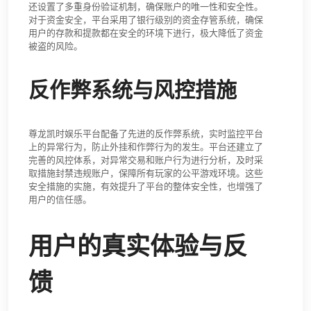
还设置了多重身份验证机制，确保账户的唯一性和安全性。
对于资金安全，平台采用了银行级别的资金存管系统，确保
用户的存款和提款都在安全的环境下进行，极大降低了资金
被盗的风险。
反作弊系统与风控措施
尊龙凯时娱乐平台配备了先进的反作弊系统，实时监控平台
上的异常行为，防止外挂和作弊行为的发生。平台还建立了
完善的风控体系，对异常交易和账户行为进行分析，及时采
取措施封禁违规账户，保障所有玩家的公平游戏环境。这些
安全措施的实施，有效提升了平台的整体安全性，也增强了
用户的信任感。
用户的真实体验与反
馈