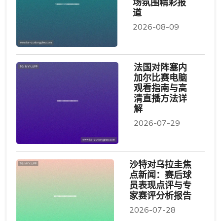
场氛围精彩报
道
2026-08-09
法国对阵塞内
加尔比赛电脑
观看指南与高
清直播方法详
解
2026-07-29
沙特对乌拉圭焦
点新闻：赛后球
员表现点评与专
家赛评分析报告
2026-07-28