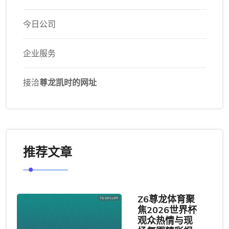
今日公司
企业服务
接洽
尊龙凯时的网址
推荐文章
Z6尊龙体育聚
焦2026世界杯
观众热情与现