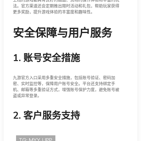
法。官方渠道还会定期推出限时活动和礼包，帮助玩家获得
更多奖励，提升游戏体验的丰富度和趣味性。
安全保障与用户服务
1. 账号安全措施
九游官方入口采用多重安全措施，包括账号验证、密码加
密、实时监控等，保障用户账号安全。平台还支持绑定手
机、邮箱等多重验证方式，增强账号保护力度，避免账号被
盗或异常登录。
2. 客户服务支持