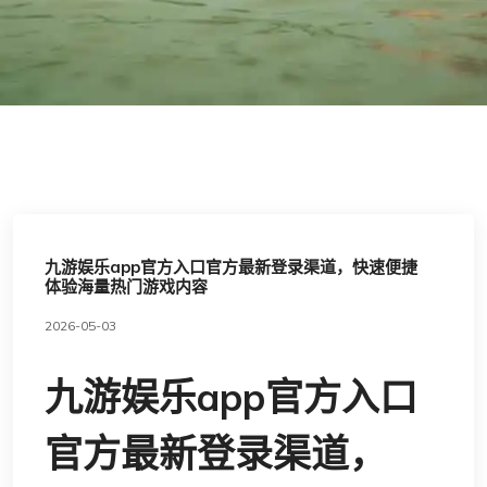
九游娱乐app官方入口官方最新登录渠道，快速便捷
体验海量热门游戏内容
2026-05-03
九游娱乐app官方入口
官方最新登录渠道，