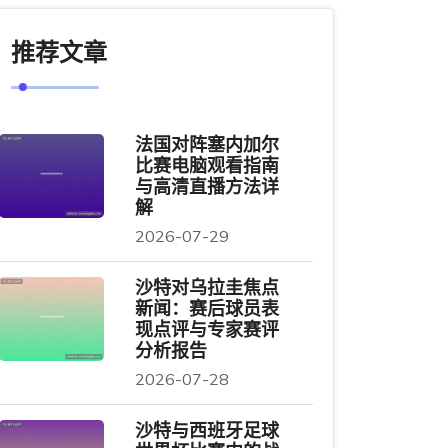
推荐文章
法国对阵塞内加尔
比赛电脑观看指南
与高清直播方法详
解
2026-07-29
沙特对乌拉圭焦点
新闻：赛后球员表
现点评与专家赛评
分析报告
2026-07-28
沙特与西班牙足球