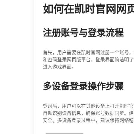
如何在凯时官网网
注册账号与登录流程
首先，用户需要在凯时官网注册一个账号，
和密码登录网页版平台。登录界面简洁明了
进入游戏界面。
多设备登录操作步骤
登录后，用户可以在其他设备上打开凯时官
自动识别设备信息，确保账号数据同步。建
安全。多设备登录过程中，建议保持网络稳