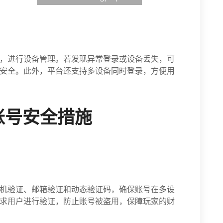
，进行设备管理。若发现异常登录或设备丢失，可
安全。此外，平台还支持多设备同时登录，方便用
账号安全措施
机验证、邮箱验证和动态验证码，确保账号在多设
求用户进行验证，防止账号被盗用，保障玩家的财