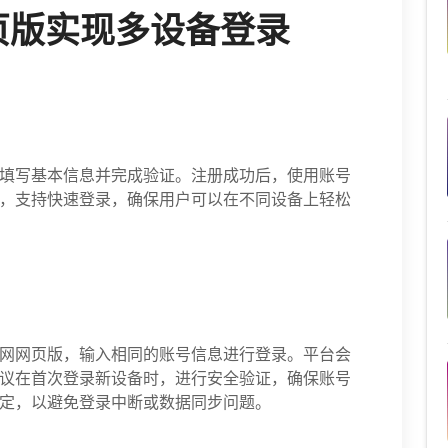
页版实现多设备登录
填写基本信息并完成验证。注册成功后，使用账号
，支持快速登录，确保用户可以在不同设备上轻松
网网页版，输入相同的账号信息进行登录。平台会
议在首次登录新设备时，进行安全验证，确保账号
定，以避免登录中断或数据同步问题。