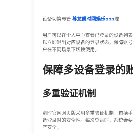
设备切换与管
尊龙凯时网娱乐app
理
用户可以在个人中心查看已登录的设备列表
以立即退出对应设备的登录状态，保障账号
户在不同场景下切换使用。
保障多设备登录的
多重验证机制
凯时官网网页版采用多重验证机制，包括手
备登录时的安全性。每次登录时，系统会要
产安全。