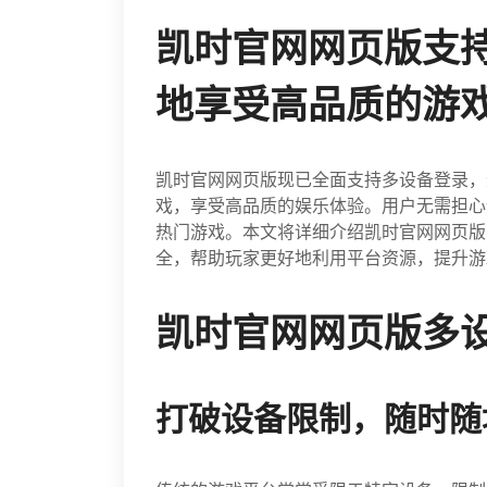
凯时官网网页版支
地享受高品质的游
凯时官网网页版现已全面支持多设备登录，
戏，享受高品质的娱乐体验。用户无需担心
热门游戏。本文将详细介绍凯时官网网页版
全，帮助玩家更好地利用平台资源，提升游
凯时官网网页版多
打破设备限制，随时随