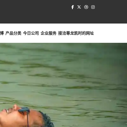
博
产品分类
今日公司
企业服务
接洽
尊龙凯时的网址