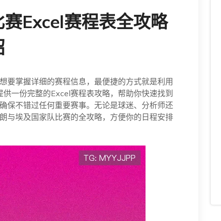
赛Excel赛程表全攻略
绍
想要掌握详细的赛程信息，最便捷的方式就是利用
提供一份完整的Excel赛程表攻略，帮助你快速找到
确保不错过任何重要赛事。无论是球迷、分析师还
朗与埃及国家队比赛的全攻略，方便你的日程安排