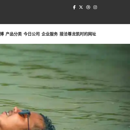
博
产品分类
今日公司
企业服务
接洽
尊龙凯时的网址