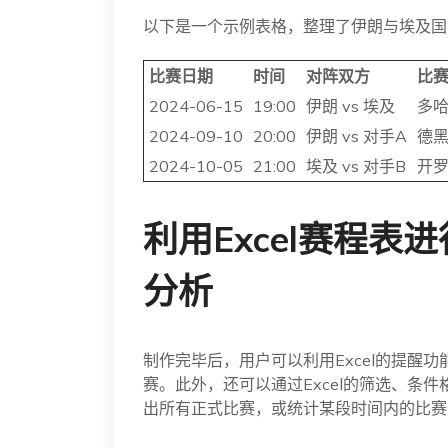
以下是一个示例表格，整理了伊朗与埃及国
比赛日期
时间
对阵双方
比
2024-06-15
19:00
伊朗 vs 埃及
多
2024-09-10
20:00
伊朗 vs 对手A
德
2024-10-05
21:00
埃及 vs 对手B
开
利用Excel赛程
分析
制作完毕后，用户可以利用Excel的提醒
赛。此外，还可以通过Excel的筛选、条
出所有正式比赛，或统计某段时间内的比赛