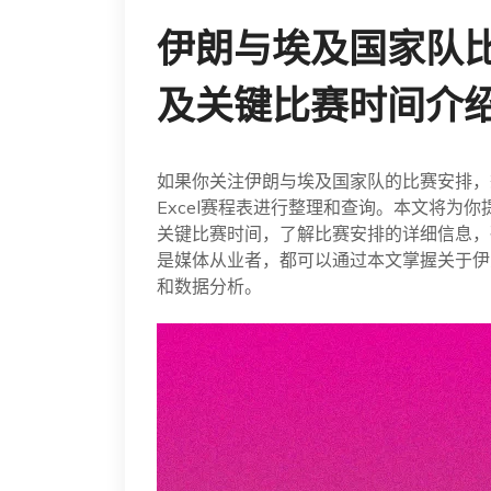
伊朗与埃及国家队比
及关键比赛时间介
如果你关注伊朗与埃及国家队的比赛安排，
Excel赛程表进行整理和查询。本文将为你
关键比赛时间，了解比赛安排的详细信息，
是媒体从业者，都可以通过本文掌握关于伊
和数据分析。