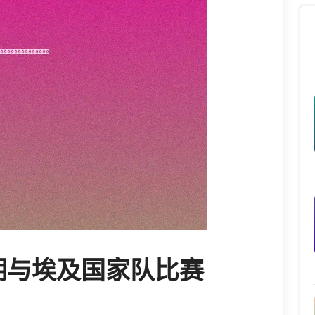
朗与埃及国家队比赛