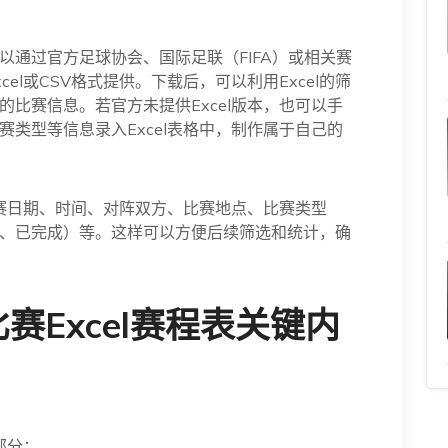
以通过官方足球协会、国际足联（FIFA）或相关赛
el或CSV格式提供。下载后，可以利用Excel的筛
比赛信息。若官方未提供Excel版本，也可以手
类型等信息录入Excel表格中，制作属于自己的
比赛日期、时间、对阵双方、比赛地点、比赛类型
、已完成）等。这样可以方便后续筛选和统计，确
赛Excel赛程表关键内
部分：