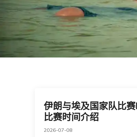
伊朗与埃及国家队比赛E
比赛时间介绍
2026-07-08