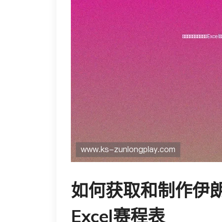
如何获取和制作伊
Excel赛程表