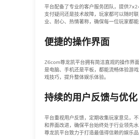
平台配备了专业的客户服务团队，提供7x
支付疑问还是技术故障，玩家都可以随时联
业、耐心、热情著称，确保每一位玩家都能
便捷的操作界面
Z6com尊龙凯平台拥有简洁直观的操作
是电脑、手机还是平板，都能流畅体验游戏
戏技巧，提升整体娱乐体验。
持续的用户反馈与优化
平台重视用户反馈，定期收集玩家意见，不
和界面改进，确保平台始终处于行业领先水
尊龙凯平台致力于打造最值得信赖的娱乐品