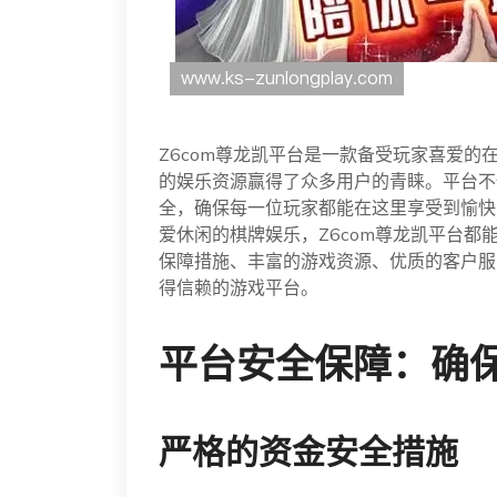
Z6com尊龙凯平台是一款备受玩家喜爱
的娱乐资源赢得了众多用户的青睐。平台不
全，确保每一位玩家都能在这里享受到愉快
爱休闲的棋牌娱乐，Z6com尊龙凯平台
保障措施、丰富的游戏资源、优质的客户服
得信赖的游戏平台。
平台安全保障：确
严格的资金安全措施