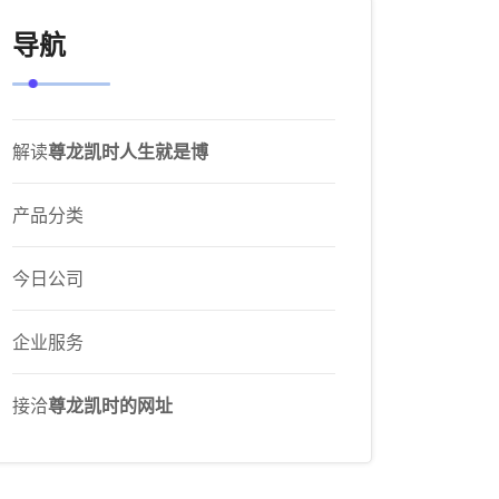
导航
解读
尊龙凯时人生就是博
产品分类
今日公司
企业服务
接洽
尊龙凯时的网址