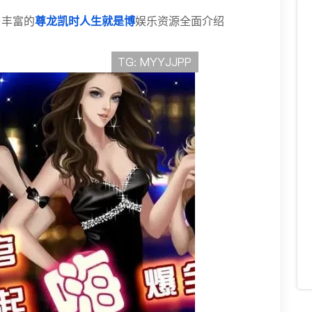
与丰富的
尊龙凯时人生就是博
娱乐资源全面介绍