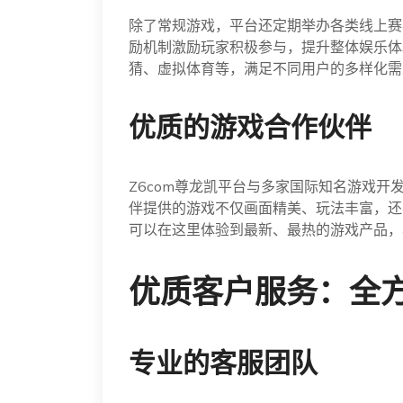
除了常规游戏，平台还定期举办各类线上赛
励机制激励玩家积极参与，提升整体娱乐体
猜、虚拟体育等，满足不同用户的多样化需
优质的游戏合作伙伴
Z6com尊龙凯平台与多家国际知名游戏
伴提供的游戏不仅画面精美、玩法丰富，还
可以在这里体验到最新、最热的游戏产品，
优质客户服务：全
专业的客服团队