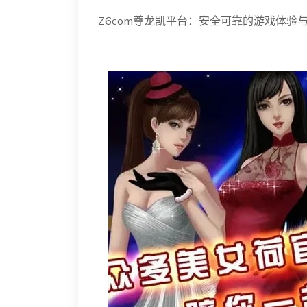
Z6com尊龙凯平台：安全可靠的游戏体验