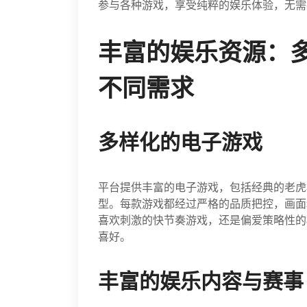
参与各种游戏，享受纯粹的娱乐体验，无需
丰富的娱乐资源：
不同需求
多样化的电子游戏
平台提供丰富的电子游戏，包括经典的老虎
型。每款游戏都经过严格的品质把控，画面
喜欢刺激的快节奏游戏，还是偏爱策略性的
喜好。
丰富的娱乐内容与赛事