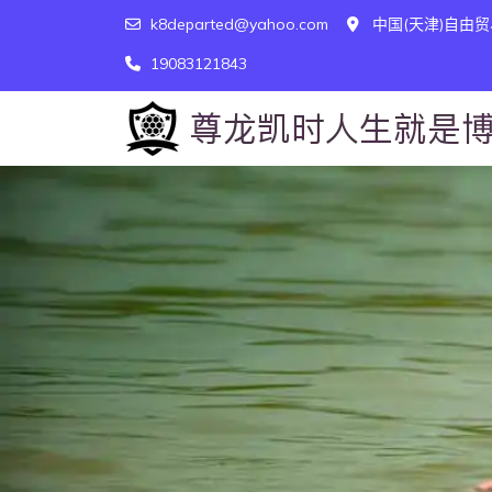
k8departed@yahoo.com
中国(天津)自由贸
19083121843