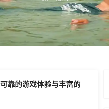
全可靠的游戏体验与丰富的