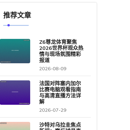
推荐文章
Z6尊龙体育聚焦
2026世界杯观众热
情与现场氛围精彩
报道
2026-08-09
法国对阵塞内加尔
比赛电脑观看指南
与高清直播方法详
解
2026-07-29
沙特对乌拉圭焦点