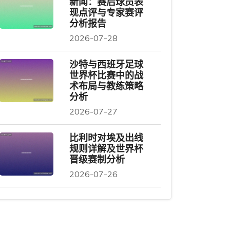
新闻：赛后球员表
现点评与专家赛评
分析报告
2026-07-28
沙特与西班牙足球
世界杯比赛中的战
术布局与教练策略
分析
2026-07-27
比利时对埃及出线
规则详解及世界杯
晋级赛制分析
2026-07-26