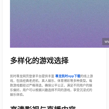
多样化的游戏选择
凯时尊龙网页登录平台提供丰富
尊龙凯时app下载
的线上游
戏，包括经典老虎机、真人娱乐、体育博彩等多种类型。每
款游戏都经过严格筛选，确保公平公正，满足不同用户的娱
乐偏好。用户可以根据兴趣选择不同的游戏，享受沉浸式的
娱乐体验。