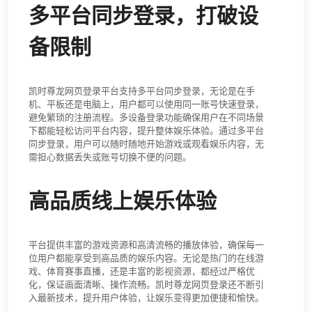
多平台同步登录，打破设
备限制
凯时尊龙网页登录平台支持多平台同步登录，无论是在手
机、平板还是电脑上，用户都可以使用同一账号快速登录，
避免繁琐的注册流程。多设备登录功能确保用户在不同场景
下都能轻松访问平台内容，提升整体娱乐体验。通过多平台
同步登录，用户可以随时随地开始游戏或观看娱乐内容，无
需担心数据丢失或账号切换不便的问题。
高品质线上娱乐体验
平台提供丰富的游戏资源和高清流畅的播放体验，确保每一
位用户都能享受到高品质的娱乐内容。无论是热门的在线游
戏、体育赛事直播，还是丰富的影视资源，都经过严格优
化，保证画面清晰、操作流畅。凯时尊龙网页登录还不断引
入最新技术，提升用户体验，让娱乐变得更加便捷和愉快。