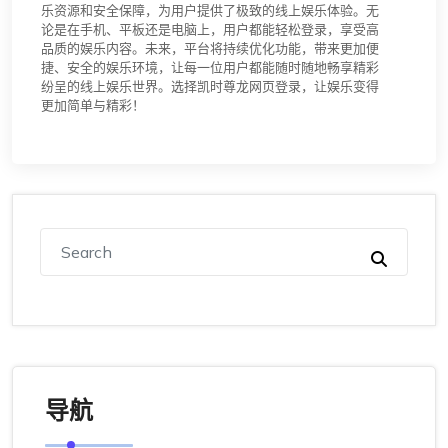
乐资源和安全保障，为用户提供了极致的线上娱乐体验。无
论是在手机、平板还是电脑上，用户都能轻松登录，享受高
品质的娱乐内容。未来，平台将持续优化功能，带来更加便
捷、安全的娱乐环境，让每一位用户都能随时随地畅享精彩
纷呈的线上娱乐世界。选择凯时尊龙网页登录，让娱乐变得
更加简单与精彩！
导航