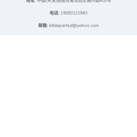
地址:
中国(天津)自由贸易试验区振兴路402号
电话:
19083121843
邮箱:
k8departed@yahoo.com
导航
解读
尊龙凯时人生就是博
产品分类
今日公司
企业服务
接洽
尊龙凯时的网址
网站地图