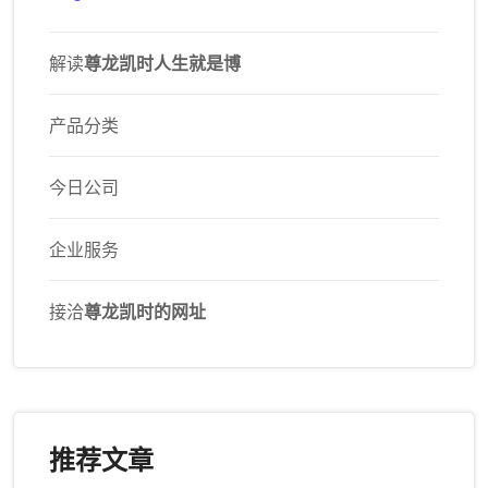
解读
尊龙凯时人生就是博
产品分类
今日公司
企业服务
接洽
尊龙凯时的网址
推荐文章