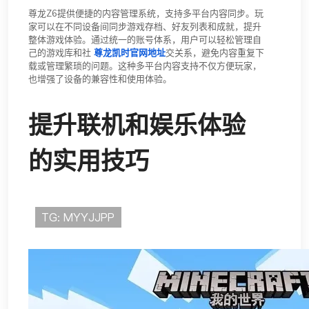
尊龙Z6提供便捷的内容管理系统，支持多平台内容同步。玩
家可以在不同设备间同步游戏存档、好友列表和成就，提升
整体游戏体验。通过统一的账号体系，用户可以轻松管理自
己的游戏库和社
尊龙凯时官网地址
交关系，避免内容重复下
载或管理繁琐的问题。这种多平台内容支持不仅方便玩家，
也增强了设备的兼容性和使用体验。
提升联机和娱乐体验
的实用技巧