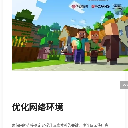
优化网络环境
确保网络连接稳定是提升游戏体验的关键。建议玩家使用高