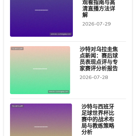
观看指南与高
清直播方法详
解
2026-07-29
沙特对乌拉圭焦
点新闻：赛后球
员表现点评与专
家赛评分析报告
2026-07-28
沙特与西班牙
足球世界杯比
赛中的战术布
局与教练策略
分析