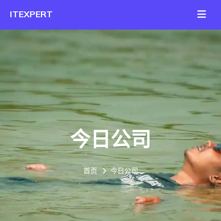
今日公司
首页
今日公司