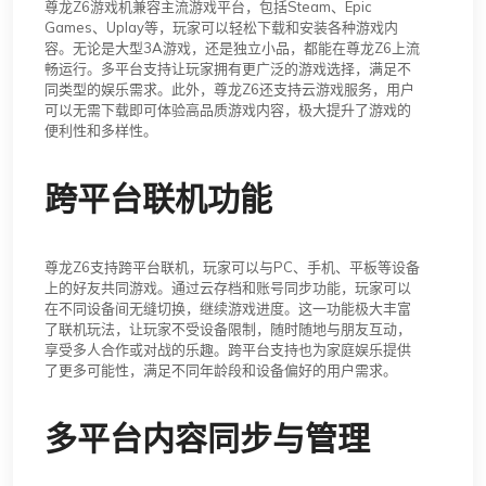
尊龙Z6游戏机兼容主流游戏平台，包括Steam、Epic
Games、Uplay等，玩家可以轻松下载和安装各种游戏内
容。无论是大型3A游戏，还是独立小品，都能在尊龙Z6上流
畅运行。多平台支持让玩家拥有更广泛的游戏选择，满足不
同类型的娱乐需求。此外，尊龙Z6还支持云游戏服务，用户
可以无需下载即可体验高品质游戏内容，极大提升了游戏的
便利性和多样性。
跨平台联机功能
尊龙Z6支持跨平台联机，玩家可以与PC、手机、平板等设备
上的好友共同游戏。通过云存档和账号同步功能，玩家可以
在不同设备间无缝切换，继续游戏进度。这一功能极大丰富
了联机玩法，让玩家不受设备限制，随时随地与朋友互动，
享受多人合作或对战的乐趣。跨平台支持也为家庭娱乐提供
了更多可能性，满足不同年龄段和设备偏好的用户需求。
多平台内容同步与管理