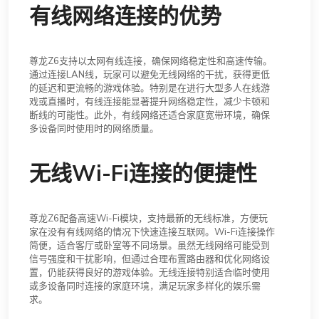
有线网络连接的优势
尊龙Z6支持以太网有线连接，确保网络稳定性和高速传输。
通过连接LAN线，玩家可以避免无线网络的干扰，获得更低
的延迟和更流畅的游戏体验。特别是在进行大型多人在线游
戏或直播时，有线连接能显著提升网络稳定性，减少卡顿和
断线的可能性。此外，有线网络还适合家庭宽带环境，确保
多设备同时使用时的网络质量。
无线Wi-Fi连接的便捷性
尊龙Z6配备高速Wi-Fi模块，支持最新的无线标准，方便玩
家在没有有线网络的情况下快速连接互联网。Wi-Fi连接操作
简便，适合客厅或卧室等不同场景。虽然无线网络可能受到
信号强度和干扰影响，但通过合理布置路由器和优化网络设
置，仍能获得良好的游戏体验。无线连接特别适合临时使用
或多设备同时连接的家庭环境，满足玩家多样化的娱乐需
求。