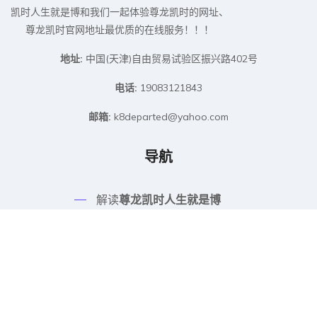
凯时人生就是博和我们一起体验尊龙凯时的网址、
尊龙凯时官网地址最优质的在线服务！！！
地址:
中国(天津)自由贸易试验区振兴路402号
电话:
19083121843
邮箱:
k8departed@yahoo.com
导航
解读
尊龙凯时人生就是博
产品分类
今日公司
企业服务
接洽
尊龙凯时的网址