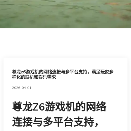
尊龙z6游戏机的网络连接与多平台支持，满足玩家多
样化的联机和娱乐需求
2026-04-01
尊龙Z6游戏机的网络
连接与多平台支持，