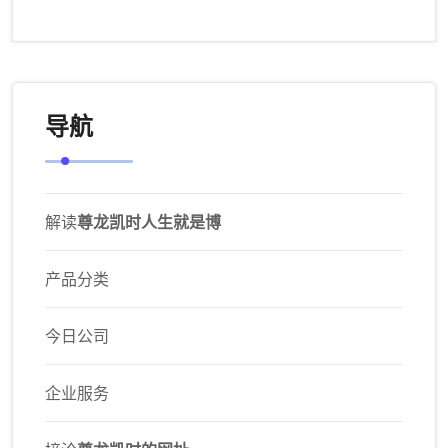
变革过程中，制定应变策略是确保顺利前行的关键。尊龙建
议，提前准备多套应对方案，根据实际情况灵活调整。比
如，企业在面对市场突变时，可以有不同的应对措施，确保
业务连续性。个人在职业规划中，也应设定多个目标，避免
单一路径带来的风险。灵活的策略让你在变革中不至于措手
不及，能够抓住每一次博弈的机会。长尾关键词“制定应变策
略在变革中的重要性”可以帮助你更好理解如何在变革中保持
主动。
在变革中前行，关键在于敏锐洞察、不断学习和灵活应变。
尊龙的经验告诉我们，只有善于把握每一次博弈机会，才能
在变革的浪潮中立于不败之地。未来属于那些敢于变革、善
于应