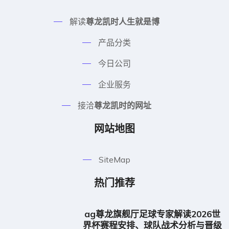
提交
尊龙凯时人生就是博|尊龙凯时的网址 - (中国)银川
尊龙凯时人生就是博网络科技公司欢迎您，一起来
感受尊龙凯时app下载带来的快乐！欢迎来到尊龙
凯时人生就是博和我们一起体验尊龙凯时的网址、
尊龙凯时官网地址最优质的在线服务！！！
地址:
中国(天津)自由贸易试验区振兴路402号
电话:
19083121843