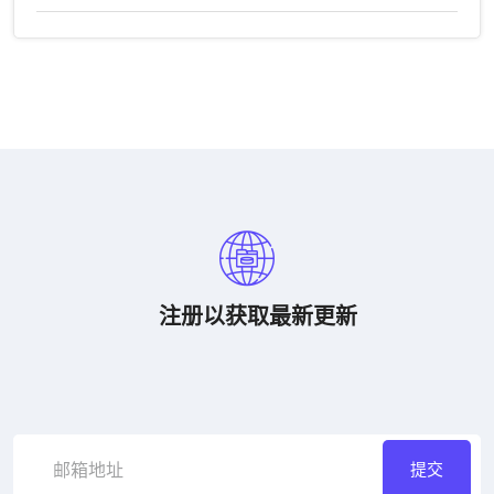
点新闻：赛后球
员表现点评与专
家赛评分析报告
2026-07-28
沙特与西班牙足球世界杯比赛中的战术布
局与教练策略分析
2026-07-27
比利时对埃及出线规则详解及世界杯晋级
赛制分析
2026-07-26
星空体育平台官网入口最新版本下载与更
新指南
2026-07-25