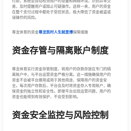
付前，系统会自动检测用户的设备和网络环境，识别异常交
易，及时提醒用户或阻止可疑操作。这样一来，用户的资金
在整个支付过程中都处于受控状态，极大降低了资金被盗或
误操作的风险。
尊龙体育的资金
尊龙凯时人生就是博
保障措施
资金存管与隔离账户制度
尊龙体育实行资金存管制度，将用户的存款存放在专门的隔
离账户中，与平台运营资金严格分离。这一措施确保用户的
资金不会被平台挪用或用于其他用途，保障用户的资金安
全。每次用户存款后，平台会及时将资金存入专用账户，确
保资金的独立性和安全性。即使平台出现运营问题，用户的
资金也能得到有效保护，不会受到影响。
资金安全监控与风险控制