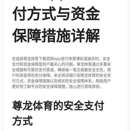
付方式与资金
保障措施详解
在选择尊龙体育下载官网app进行体育博彩或娱乐时，安全
支付和资金保障是用户最关心的问题。尊龙体育通过多重安
全措施和可靠的支付渠道，确保每一笔交易都安全无忧，用
户的资金得到充分保障。本文将详细介绍尊龙体育的安全支
付方式、资金保障措施以及相关的安全保障体系，帮助用户
更好地了解平台的安全保障措施，放心进行游戏体验。
尊龙体育的安全支付
方式