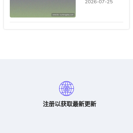
2026-07-25
注册以获取最新更新