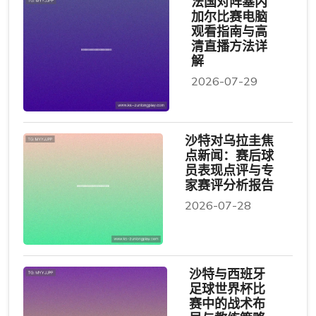
法国对阵塞内
加尔比赛电脑
观看指南与高
清直播方法详
解
2026-07-29
沙特对乌拉圭焦
点新闻：赛后球
员表现点评与专
家赛评分析报告
2026-07-28
沙特与西班牙
足球世界杯比
赛中的战术布