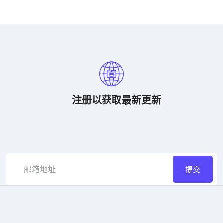
注册以获取最新更新
提交