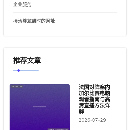
企业服务
接洽
尊龙凯时的网址
推荐文章
法国对阵塞内
加尔比赛电脑
观看指南与高
清直播方法详
解
2026-07-29