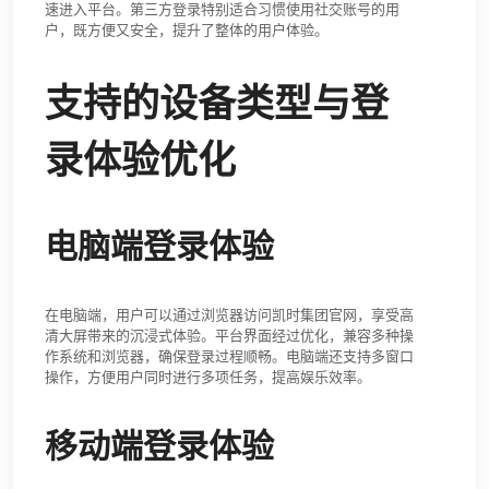
速进入平台。第三方登录特别适合习惯使用社交账号的用
户，既方便又安全，提升了整体的用户体验。
支持的设备类型与登
录体验优化
电脑端登录体验
在电脑端，用户可以通过浏览器访问凯时集团官网，享受高
清大屏带来的沉浸式体验。平台界面经过优化，兼容多种操
作系统和浏览器，确保登录过程顺畅。电脑端还支持多窗口
操作，方便用户同时进行多项任务，提高娱乐效率。
移动端登录体验