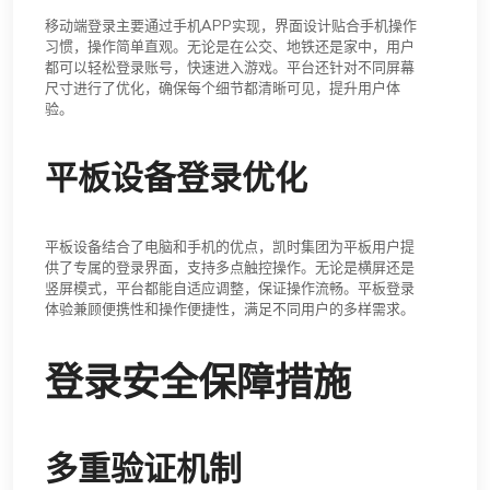
移动端登录主要通过手机APP实现，界面设计贴合手机操作
习惯，操作简单直观。无论是在公交、地铁还是家中，用户
都可以轻松登录账号，快速进入游戏。平台还针对不同屏幕
尺寸进行了优化，确保每个细节都清晰可见，提升用户体
验。
平板设备登录优化
平板设备结合了电脑和手机的优点，凯时集团为平板用户提
供了专属的登录界面，支持多点触控操作。无论是横屏还是
竖屏模式，平台都能自适应调整，保证操作流畅。平板登录
体验兼顾便携性和操作便捷性，满足不同用户的多样需求。
登录安全保障措施
多重验证机制