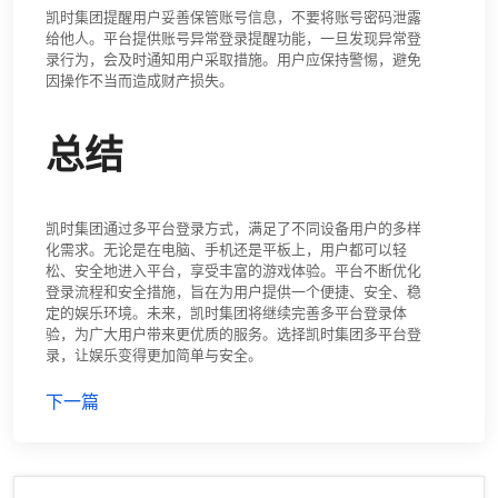
凯时集团提醒用户妥善保管账号信息，不要将账号密码泄露
给他人。平台提供账号异常登录提醒功能，一旦发现异常登
录行为，会及时通知用户采取措施。用户应保持警惕，避免
因操作不当而造成财产损失。
总结
凯时集团通过多平台登录方式，满足了不同设备用户的多样
化需求。无论是在电脑、手机还是平板上，用户都可以轻
松、安全地进入平台，享受丰富的游戏体验。平台不断优化
登录流程和安全措施，旨在为用户提供一个便捷、安全、稳
定的娱乐环境。未来，凯时集团将继续完善多平台登录体
验，为广大用户带来更优质的服务。选择凯时集团多平台登
录，让娱乐变得更加简单与安全。
下一篇