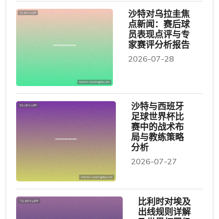
沙特对乌拉圭焦
点新闻：赛后球
员表现点评与专
家赛评分析报告
2026-07-28
沙特与西班牙
足球世界杯比
赛中的战术布
局与教练策略
分析
2026-07-27
比利时对埃及
出线规则详解