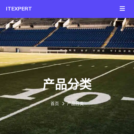
产品分类
首页
产品分类