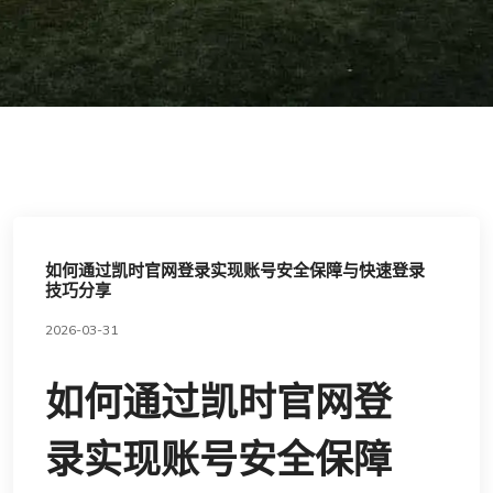
如何通过凯时官网登录实现账号安全保障与快速登录
技巧分享
2026-03-31
如何通过凯时官网登
录实现账号安全保障