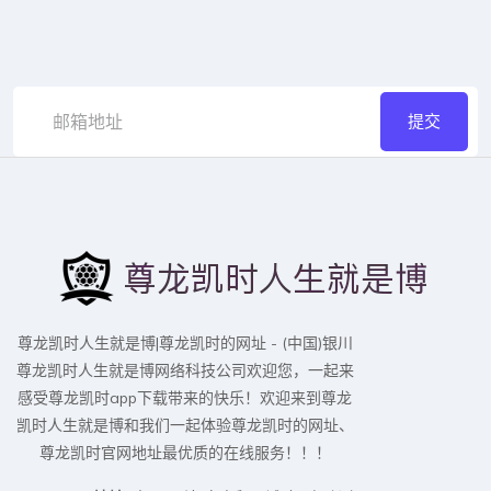
提交
尊龙凯时人生就是博|尊龙凯时的网址 - (中国)银川
尊龙凯时人生就是博网络科技公司欢迎您，一起来
感受尊龙凯时app下载带来的快乐！欢迎来到尊龙
凯时人生就是博和我们一起体验尊龙凯时的网址、
尊龙凯时官网地址最优质的在线服务！！！