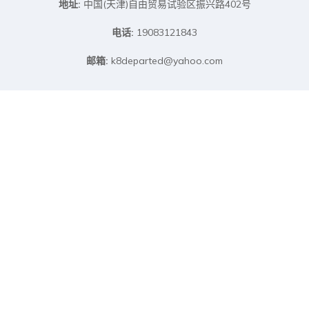
地址:
中国(天津)自由贸易试验区振兴路402号
电话:
19083121843
邮箱:
k8departed@yahoo.com
导航
解读
尊龙凯时人生就是博
产品分类
今日公司
企业服务
接洽
尊龙凯时的网址
网站地图