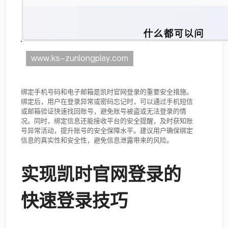
绑定手机号码和电子邮箱是凯时官网登录的重要安全措施。
绑定后，用户在登录异常或密码忘记时，可以通过手机短信
或邮箱验证快速找回账号，避免账号被盗或无法登录的情
况。同时，绑定信息还能接收平台的安全提醒，及时获知账
号异常活动，提升账号的安全保障水平。建议用户确保绑定
信息的真实性和安全性，避免信息泄露带来的风险。
实现凯时官网登录的
快速登录技巧