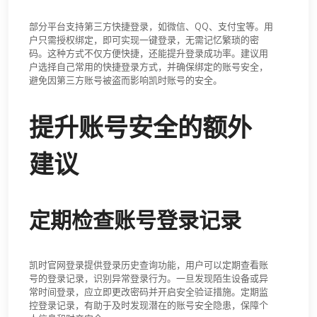
部分平台支持第三方快捷登录，如微信、QQ、支付宝等。用
户只需授权绑定，即可实现一键登录，无需记忆繁琐的密
码。这种方式不仅方便快捷，还能提升登录成功率。建议用
户选择自己常用的快捷登录方式，并确保绑定的账号安全，
避免因第三方账号被盗而影响凯时账号的安全。
提升账号安全的额外
建议
定期检查账号登录记录
凯时官网登录提供登录历史查询功能，用户可以定期查看账
号的登录记录，识别异常登录行为。一旦发现陌生设备或异
常时间登录，应立即更改密码并开启安全验证措施。定期监
控登录记录，有助于及时发现潜在的账号安全隐患，保障个