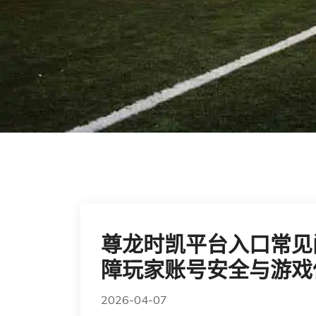
尊龙时凯平台入口常见
障玩家账号安全与游戏
2026-04-07