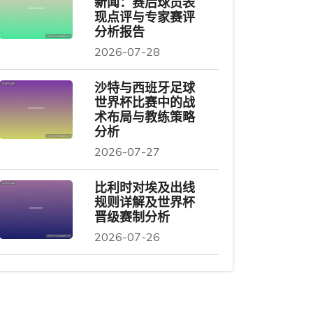
新闻：赛后球员表
现点评与专家赛评
分析报告
2026-07-28
沙特与西班牙足球
世界杯比赛中的战
术布局与教练策略
分析
2026-07-27
比利时对埃及出线
规则详解及世界杯
晋级赛制分析
2026-07-26