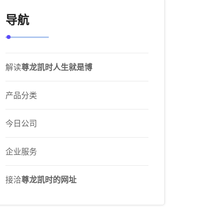
导航
解读
尊龙凯时人生就是博
产品分类
今日公司
企业服务
接洽
尊龙凯时的网址