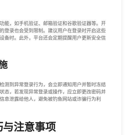
功能，如手机验证、邮箱验证和谷歌验证器等。开
的登录也会受到限制。建议用户在登录时开启这些
设备时。此外，平台还会定期提醒用户更新安全信
施
检测到异常登录行为，会立即通知用户并暂时冻结
状态，若发现异常登录或操作，应立即更改密码并
信息泄露给他人，避免被钓鱼网站或诈骗行为利
巧与注意事项