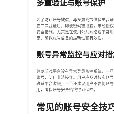
多重验证与账号保护
为了防止账号被盗，尊龙游戏提供多重验证
启二次验证后，即使密码被泄露，未经授权
安全措施，尤其是在使用公共网络或不常用
息，确保账号信息的最新性和有效性。
账号异常监控与应对措
尊龙游戏平台设有异常登录监控系统，一旦
账号，防止非法操作。用户应及时核实账号
联系平台客服。平台还建议用户不要将账号
用，确保账号安全始终得到保障。
常见的账号安全技