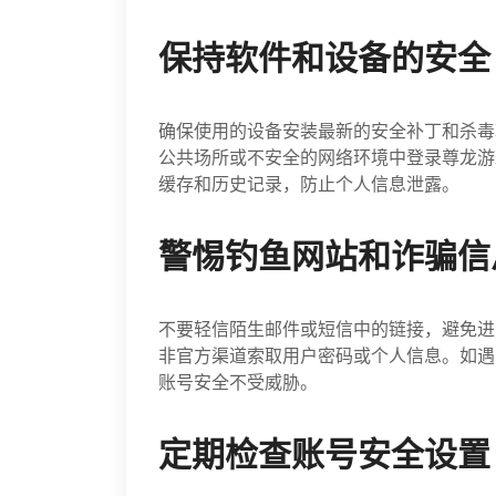
保持软件和设备的安全
确保使用的设备安装最新的安全补丁和杀毒
公共场所或不安全的网络环境中登录尊龙游
缓存和历史记录，防止个人信息泄露。
警惕钓鱼网站和诈骗信
不要轻信陌生邮件或短信中的链接，避免进
非官方渠道索取用户密码或个人信息。如遇
账号安全不受威胁。
定期检查账号安全设置