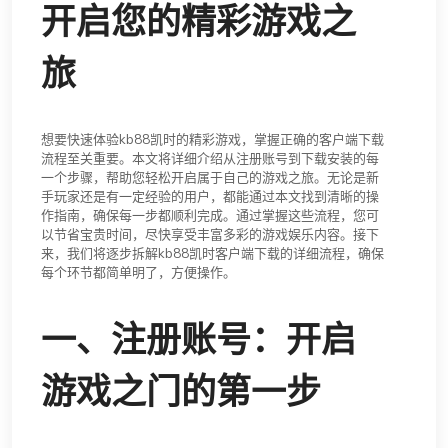
开启您的精彩游戏之
旅
想要快速体验kb88凯时的精彩游戏，掌握正确的客户端下载
流程至关重要。本文将详细介绍从注册账号到下载安装的每
一个步骤，帮助您轻松开启属于自己的游戏之旅。无论是新
手玩家还是有一定经验的用户，都能通过本文找到清晰的操
作指南，确保每一步都顺利完成。通过掌握这些流程，您可
以节省宝贵时间，尽快享受丰富多彩的游戏娱乐内容。接下
来，我们将逐步拆解kb88凯时客户端下载的详细流程，确保
每个环节都简单明了，方便操作。
一、注册账号：开启
游戏之门的第一步