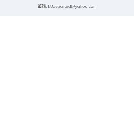
邮箱:
k8departed@yahoo.com
导航
解读
尊龙凯时人生就是博
产品分类
今日公司
企业服务
接洽
尊龙凯时的网址
网站地图
SiteMap