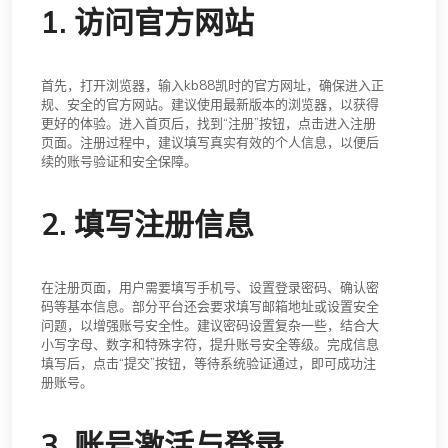
1. 访问官方网站
首先，打开浏览器，输入kb88凯时的官方网址，确保进入正
规、安全的官方网站。建议使用最新版本的浏览器，以获得
更好的体验。进入首页后，找到“注册”按钮，点击进入注册
页面。注册过程中，建议填写真实有效的个人信息，以便后
续的账号验证和安全保障。
2. 填写注册信息
在注册页面，用户需要填写手机号、设置登录密码、确认密
码等基本信息。部分平台还会要求填写邮箱地址或设置安全
问题，以增强账号安全性。建议密码设置复杂一些，结合大
小写字母、数字和特殊字符，提升账号安全等级。完成信息
填写后，点击“提交”按钮，等待系统验证通过，即可成功注
册账号。
3. 账号激活与登录