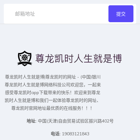
提交
尊龙凯时人生就是博|尊龙凯时的网址 - (中国)银川
尊龙凯时人生就是博网络科技公司欢迎您，一起来
感受尊龙凯时app下载带来的快乐！欢迎来到尊龙
凯时人生就是博和我们一起体验尊龙凯时的网址、
尊龙凯时官网地址最优质的在线服务！！！
地址:
中国(天津)自由贸易试验区振兴路402号
电话:
19083121843