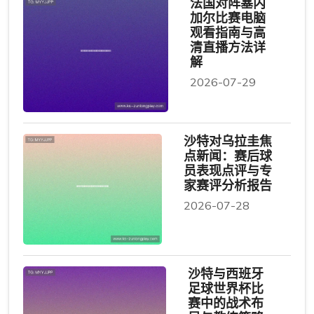
法国对阵塞内
加尔比赛电脑
观看指南与高
清直播方法详
解
2026-07-29
沙特对乌拉圭焦
点新闻：赛后球
员表现点评与专
家赛评分析报告
2026-07-28
沙特与西班牙
足球世界杯比
赛中的战术布